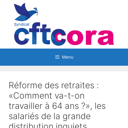
Aller
au
contenu
Menu
Réforme des retraites :
«Comment va-t-on
travailler à 64 ans ?», les
salariés de la grande
distribution inquiets