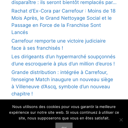
disparaître : ils seront bientôt remplacés par…
Rachat d’Ex-Cora par Carrefour : Moins de 18
Mois Après, le Grand Nettoyage Social et le
Passage en Force de la Franchise Sont
Lancés
Carrefour remporte une victoire judiciaire
face à ses franchisés !
Les dirigeants d’un hypermarché soupçonnés
d’une escroquerie à plus d’un million d’euros !
Grande distribution : intégrée à Carrefour,
l’enseigne Match inaugure un nouveau siège
à Villeneuve d’Ascq, symbole d’un nouveau
chapitre !
Nous utilisons des cookies pour vous garantir la meilleure
expérience sur notre site web. Si vous continuez à utiliser ce
site, nous supposerons que vous en êtes satisfait.
Tous droits réservés
CFTC-CSFV
© 2026 -
Mentions