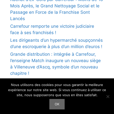
Mois Après, le Grand Nettoyage Social et le
Passage en Force de la Franchise Sont
Lancés
Carrefour remporte une victoire judiciaire
face à ses franchisés !
Les dirigeants d’un hypermarché soupçonnés
d’une escroquerie à plus d’un million d’euros !
Grande distribution : intégrée à Carrefour,
l’enseigne Match inaugure un nouveau siège
à Villeneuve d’Ascq, symbole d’un nouveau
chapitre !
Nous utilisons des cookies pour vous garantir la meilleure
expérience sur notre site web. Si vous continuez à utiliser ce
site, nous supposerons que vous en êtes satisfait.
Tous droits réservés
CFTC-CSFV
© 2026 -
Mentions
OK
légales
-
Plan du site