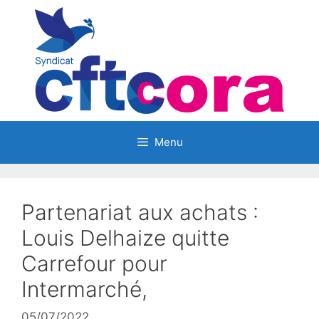
Aller
au
contenu
Menu
Partenariat aux achats :
Louis Delhaize quitte
Carrefour pour
Intermarché,
05/07/2022