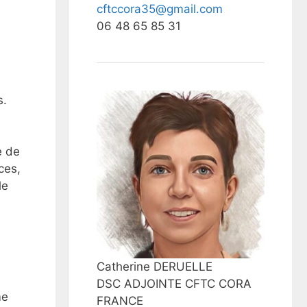
cftccora35@gmail.com
06 48 65 85 31
s.
e de
ces,
le
Catherine DERUELLE
DSC ADJOINTE CFTC CORA
me
FRANCE