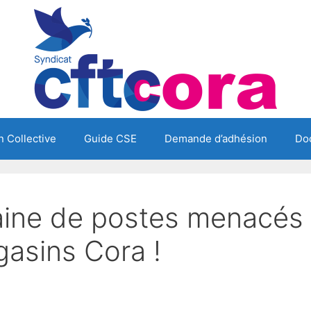
 Collective
Guide CSE
Demande d’adhésion
Do
taine de postes menacés
gasins Cora !