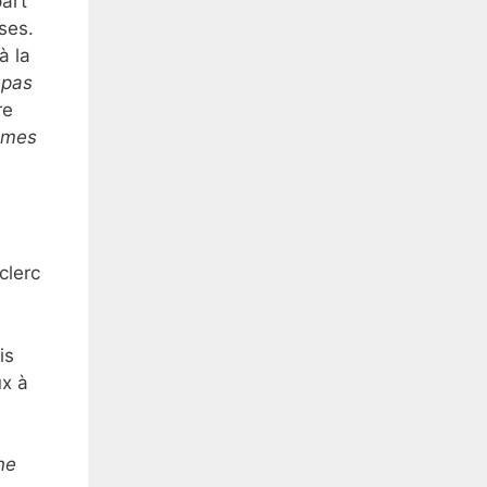
art
ses.
à la
 pas
re
r mes
clerc
is
ux à
ne