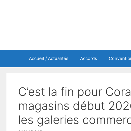
Aller
au
contenu
Accueil / Actualités
Accords
Convention
C’est la fin pour Cor
magasins début 2026,
les galeries commerc