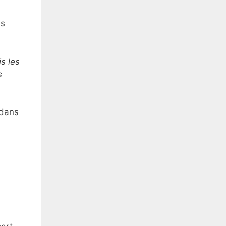
as
is les
s
 dans