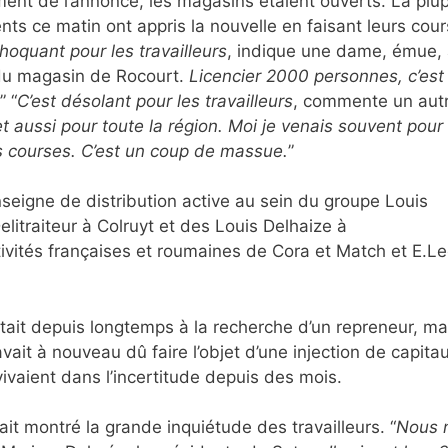
nt de l’annonce, les magasins étaient ouverts. La plup
ents ce matin ont appris la nouvelle en faisant leurs cour
choquant pour les travailleurs
, indique une dame, émue, 
du magasin de Rocourt.
Licencier 2000 personnes, c’est
.” “
C’est désolant pour les travailleurs
, commente un aut
t aussi pour toute la région. Moi je venais souvent pou
 courses. C’est un coup de massue.
”
seigne de distribution active au sein du groupe Louis
litraiteur à Colruyt et des Louis Delhaize à
ctivités françaises et roumaines de Cora et Match et E.Le
était depuis longtemps à la recherche d’un repreneur, ma
vait à nouveau dû faire l’objet d’une injection de capita
vivaient dans l’incertitude depuis des mois.
t montré la grande inquiétude des travailleurs. “
Nous 