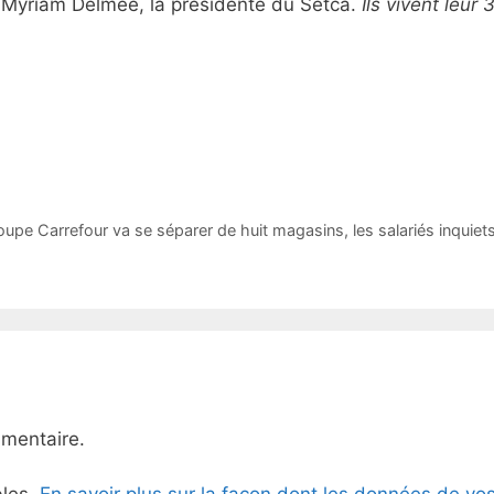
it Myriam Delmée, la présidente du Setca.
Ils vivent leur 
groupe Carrefour va se séparer de huit magasins, les salariés inquiets
mentaire.