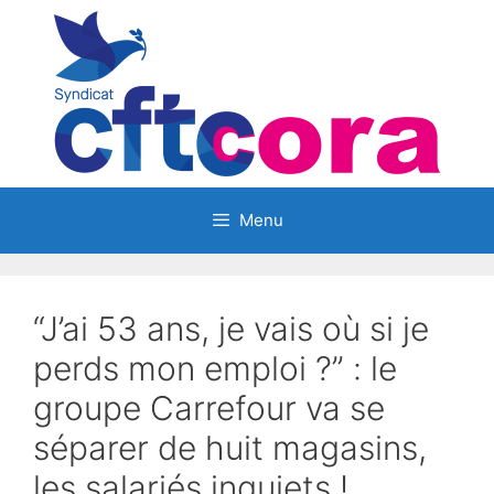
Aller
au
contenu
Menu
“J’ai 53 ans, je vais où si je
perds mon emploi ?” : le
groupe Carrefour va se
séparer de huit magasins,
les salariés inquiets !